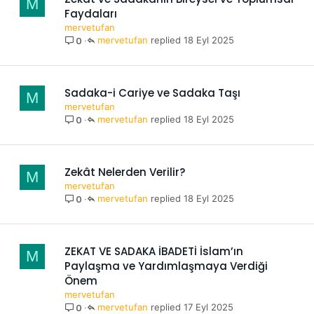
M
Faydaları
mervetufan
0
mervetufan
18 Eyl 2025
Sadaka-i Cariye ve Sadaka Taşı
M
mervetufan
0
mervetufan
18 Eyl 2025
Zekât Nelerden Verilir?
M
mervetufan
0
mervetufan
18 Eyl 2025
ZEKAT VE SADAKA İBADETİ İslam’ın
M
Paylaşma ve Yardımlaşmaya Verdiği
Önem
mervetufan
0
mervetufan
17 Eyl 2025