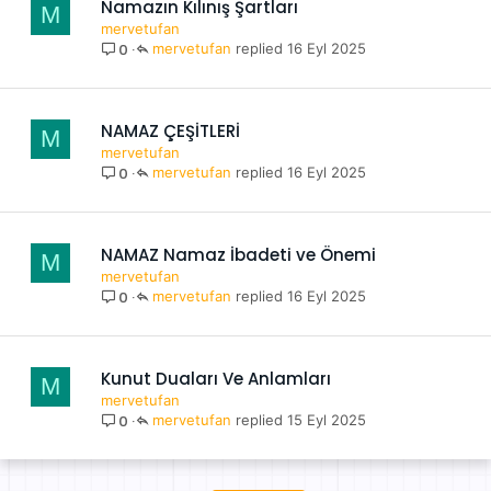
Namazın Kılınış Şartları
M
mervetufan
0
mervetufan
16 Eyl 2025
NAMAZ ÇEŞİTLERİ
M
mervetufan
0
mervetufan
16 Eyl 2025
NAMAZ Namaz İbadeti ve Önemi
M
mervetufan
0
mervetufan
16 Eyl 2025
Kunut Duaları Ve Anlamları
M
mervetufan
0
mervetufan
15 Eyl 2025