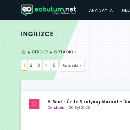
ANA SAYFA
NEL
İNGILIZCE
DERSLER
ORTAOKUL
1
2
3
4
5
Sonraki
9. Sınıf 1. Ünite Studying Abroad – Ün
D
Dersbizim
26 Eyl 2025