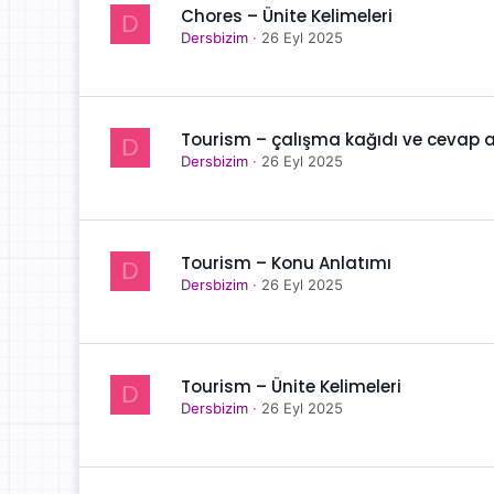
Chores – Ünite Kelimeleri
D
Dersbizim
26 Eyl 2025
Tourism – çalışma kağıdı ve cevap 
D
Dersbizim
26 Eyl 2025
Tourism – Konu Anlatımı
D
Dersbizim
26 Eyl 2025
Tourism – Ünite Kelimeleri
D
Dersbizim
26 Eyl 2025