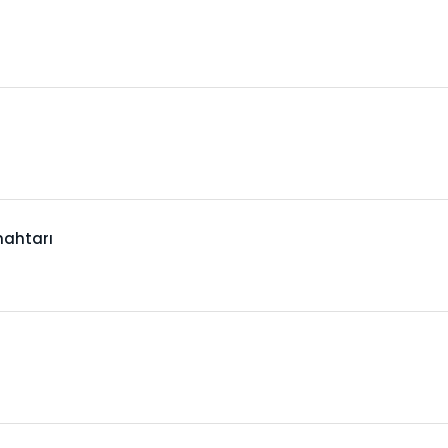
nahtarı