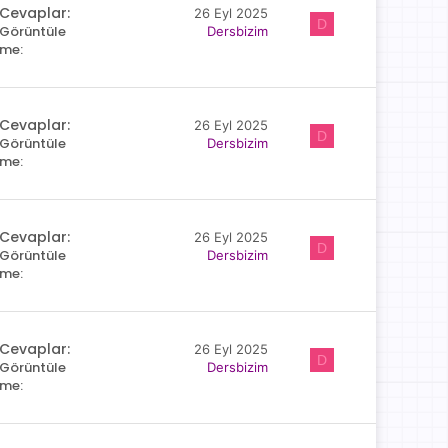
Cevaplar
0
26 Eyl 2025
D
Görüntüle
205
Dersbizim
me
Cevaplar
0
26 Eyl 2025
D
Görüntüle
178
Dersbizim
me
Cevaplar
0
26 Eyl 2025
D
Görüntüle
183
Dersbizim
me
Cevaplar
0
26 Eyl 2025
D
Görüntüle
229
Dersbizim
me