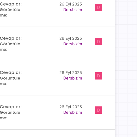
Cevaplar
0
26 Eyl 2025
D
Görüntüle
175
Dersbizim
me
Cevaplar
0
26 Eyl 2025
D
Görüntüle
176
Dersbizim
me
Cevaplar
0
26 Eyl 2025
D
Görüntüle
168
Dersbizim
me
Cevaplar
0
26 Eyl 2025
D
Görüntüle
197
Dersbizim
me