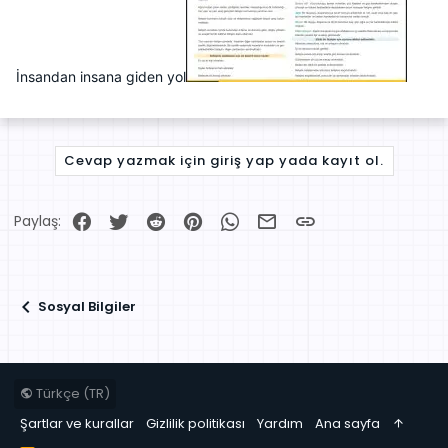
İnsandan insana giden yol
Cevap yazmak için giriş yap yada kayıt ol.
Facebook
Twitter
Reddit
Pinterest
WhatsApp
E-posta
Link
Paylaş:
Sosyal Bilgiler
Türkçe (TR)
Şartlar ve kurallar
Gizlilik politikası
Yardım
Ana sayfa