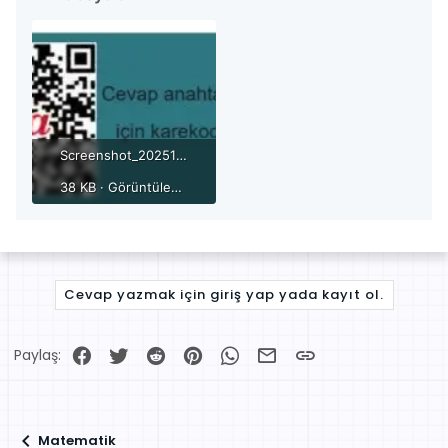
Screenshot_20251031_175625.jpg
38 KB · Görüntüleme: 1
Cevap yazmak için giriş yap yada kayıt ol.
Facebook
Twitter
Reddit
Pinterest
WhatsApp
E-posta
Link
Paylaş:
Matematik