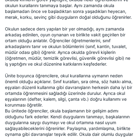
okulun kurallarını tanımaya başlar. Aynı zamanda okula
başlamadan önce ve başladıktan sonra yaşadıkları heyecan,
merak, korku, sevinç gibi duyguların doğal olduğunu öğrenirler.
Okulun sadece ders yapılan bir yer olmadığı, aynı zamanda
arkadaş edinilen, oyun oynanan ve birlikte vakit geçirilen bir
ortam olduğu anlatılır. Öğrenciler öğretmenlerini, sınıf
arkadaşlarını tanır ve okulun bölümlerini (sınıf, kantin, tuvalet,
müdür odası gibi) öğrenir. Ayrıca okulda görevli kişilerin
(öğretmen, müdür, temizlik görevlisi, güvenlik görevlisi gibi) ne
iş yaptığını ve okul düzenine katkılarını keşfederler.
Ünite boyunca öğrencilere, okul kurallarına uymanın neden
önemli olduğu açıklanır. Sınıf kuralları, sıra olma, söz hakkı alma,
eşyaları düzenli kullanma gibi davranışların herkesin daha iyi bir
ortamda öğrenmesini sağladığı üzerinde durulur. Ayrıca okul
eşyalarının (defter, kalem, silgi, çanta vb.) doğru kullanımı ve
korunması öğretilir.
Bu ünitede öğrenciler, okula başlamanın bir gelişim adımı
olduğunu fark ederler. Kendi duygularını tanımayı, başkalarının
duygularına saygı duymayı ve okul ortamına nasıl uyum
sağlayabileceklerini öğrenirler. Paylaşma, yardımlaşma, birlikte
oynama gibi davranışlar teşvik edilir. Okula dair olumlu duygular