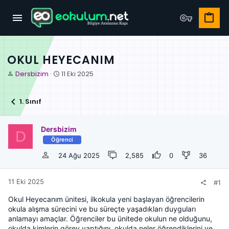
OKUL HEYECANIM
K
B
Dersbizim
11 Eki 2025
o
a
n
ş
b
l
1. Sınıf
u
a
y
n
u
g
Dersbizim
D
b
ı
Öğrenci
a
ç
24 Ağu 2025
2,585
0
36
ş
t
l
a
a
r
11 Eki 2025
#1
t
i
a
h
Okul Heyecanım ünitesi, ilkokula yeni başlayan öğrencilerin
n
i
okula alışma sürecini ve bu süreçte yaşadıkları duyguları
anlamayı amaçlar. Öğrenciler bu ünitede okulun ne olduğunu,
okulda kimlerin görev yaptığını, okulda neler öğrendiklerini ve