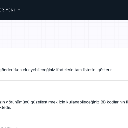
ER YENI
önderirken ekleyebileceğiniz ifadelerin tam listesini gösterir.
ızın görünümünü güzelleştirmek için kullanabileceğiniz BB kodlarının li
ktedir.