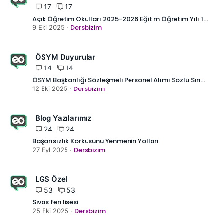
17
17
Açık Öğretim Okulları 2025-2026 Eğitim Öğretim Yılı 1.Dönem Yeni Kayıt ve Kayıt Yenileme İşlemleri Duyurusu
Dersbizim
9 Eki 2025
ÖSYM Duyurular
14
14
ÖSYM Başkanlığı Sözleşmeli Personel Alımı Sözlü Sınav Sonuçları
Dersbizim
12 Eki 2025
Blog Yazılarımız
24
24
Başarısızlık Korkusunu Yenmenin Yolları
Dersbizim
27 Eyl 2025
LGS Özel
53
53
Sivas fen lisesi
Dersbizim
25 Eki 2025