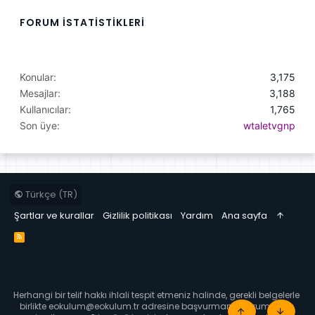
FORUM ISTATISTIKLERI
Konular
3,175
Mesajlar
3,188
Kullanıcılar
1,765
Son üye
wtaletvgnp
Türkçe (TR)
Şartlar ve kurallar
Gizlilik politikası
Yardım
Ana sayfa
R
S
S