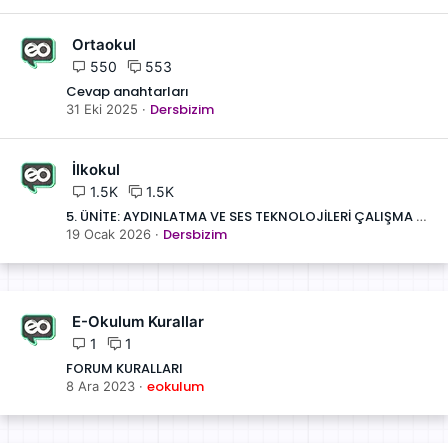
Ortaokul
550
553
Cevap anahtarları
Dersbizim
31 Eki 2025
İlkokul
1.5K
1.5K
5. ÜNİTE: AYDINLATMA VE SES TEKNOLOJİLERİ ÇALIŞMA 2
Dersbizim
19 Ocak 2026
E-Okulum Kurallar
1
1
FORUM KURALLARI
eokulum
8 Ara 2023